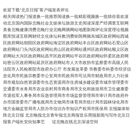
欢迎下载“北京日报”客户端发表评论
相关阅读热门报道换一批推荐阅读换一批精彩视频换一批猜你喜欢滚
动北京国内国际北晚社会文娱体坛旅游文史阅读深度产经调查互联网
美食北晚健康消费北晚行业北晚网摘网站地图新闻评论深度理论视频
图库悦读互联网财经文化体坛科教消费矩阵网摘东城区政府网站西城
区政府网站朝阳区政府网站海淀区政府网站丰台区政府网站石景山区
政府网站门头沟区政府网站房山区政府网站通州区政府网站顺义区政
府网站大兴区政府网站昌平区政府网站平谷区政府网站怀柔区政府网
站密云区政府网站延庆区政府网站市人大市政协市监察委市高级人民
法院市人民检察院市政府办公厅 市发展改革委 市教委市科委市经济信
息化局市民族宗教委市公安局市民政局市司法局市财政局市人力社保
局市规划自然资源委市生态资源局市住房城乡建设委市城市管理委市
交通委市水务局市农业农村局市商务局市文化和旅游局市卫生健康委
市退役军人事务局市应急管理局市市场监督管理局市审计局市政府外
办市国资委市广播电视局市文物局市体育局市统计局市园林绿化局市
地方金融监管局市人防办市信访办市知识产权局市医保局 京报媒体矩
阵北京日报 北京晚报北京青年报北京商报音乐周报新闻与写作北京日
报客户端长安街知事艺 绽北晚在线北京深读空间