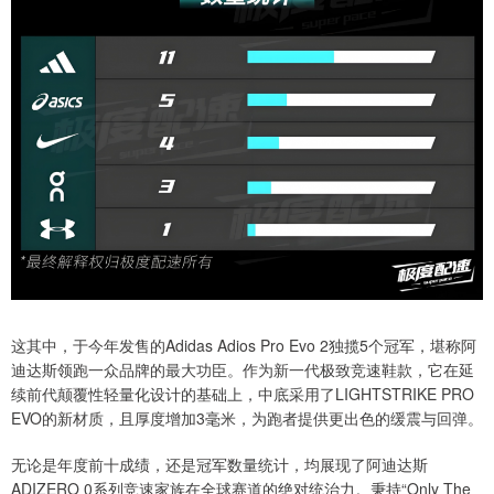
这其中，于今年发售的Adidas Adios Pro Evo 2独揽5个冠军，堪称阿
迪达斯领跑一众品牌的最大功臣。作为新一代极致竞速鞋款，它在延
续前代颠覆性轻量化设计的基础上，中底采用了LIGHTSTRIKE PRO
EVO的新材质，且厚度增加3毫米，为跑者提供更出色的缓震与回弹。
无论是年度前十成绩，还是冠军数量统计，均展现了阿迪达斯
ADIZERO 0系列竞速家族在全球赛道的绝对统治力。秉持“Only The