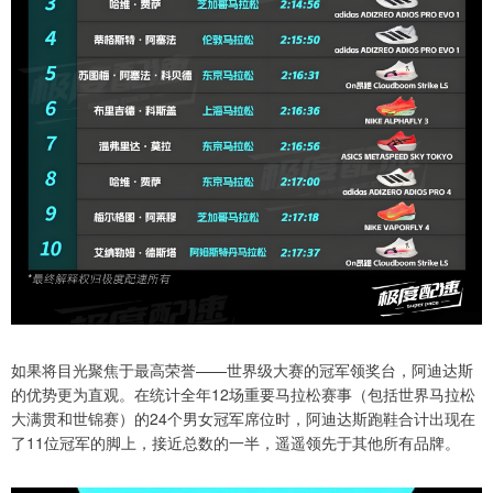
如果将目光聚焦于最高荣誉——世界级大赛的冠军领奖台，阿迪达斯
的优势更为直观。在统计全年12场重要马拉松赛事（包括世界马拉松
大满贯和世锦赛）的24个男女冠军席位时，阿迪达斯跑鞋合计出现在
了11位冠军的脚上，接近总数的一半，遥遥领先于其他所有品牌。