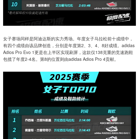
女子赛场同样是阿迪达斯的实力秀场。年度女子马拉松前十成绩中，
有四个成绩由该品牌创造，分别是年度第2、3、4、8好成绩。adidas
Adios Pro Evo 1更是在上半区实现刷屏，这款仅138克重的竞速跑鞋
包揽了年度2-4名。第8的位置则由adidas Adios Pro 4贡献。