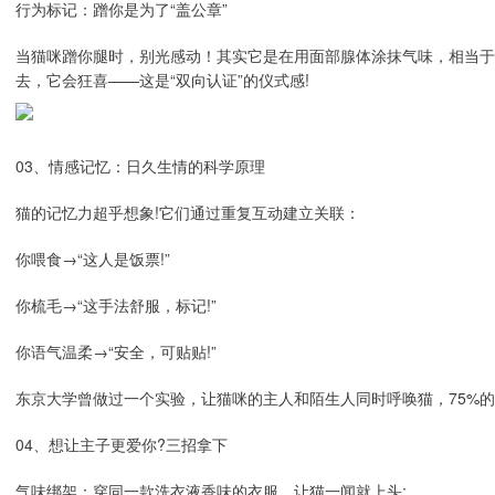
行为标记：蹭你是为了“盖公章”
当猫咪蹭你腿时，别光感动！其实它是在用面部腺体涂抹气味，相当于宣
去，它会狂喜——这是“双向认证”的仪式感!
03、情感记忆：日久生情的科学原理
猫的记忆力超乎想象!它们通过重复互动建立关联：
你喂食→“这人是饭票!”
你梳毛→“这手法舒服，标记!”
你语气温柔→“安全，可贴贴!”
东京大学曾做过一个实验，让猫咪的主人和陌生人同时呼唤猫，75%的
04、想让主子更爱你?三招拿下
气味绑架：穿同一款洗衣液香味的衣服，让猫一闻就上头;