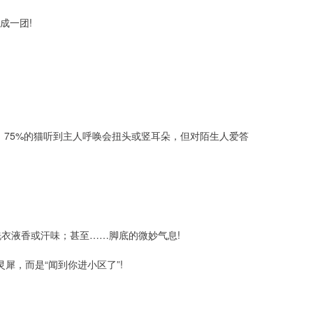
成一团!
：75%的猫听到主人呼唤会扭头或竖耳朵，但对陌生人爱答
洗衣液香或汗味；甚至……脚底的微妙气息!
犀，而是“闻到你进小区了”!