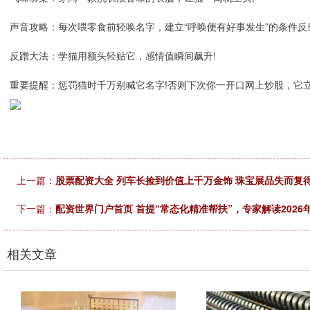
声音攻略：每次喂零食前轻唤名字，建立“呼唤便有好事发生”的条件反
反蹭大法：学猫用额头轻贴它，感情值瞬间飙升!
重要提醒：惩罚猫时千万别喊它名字!否则下次你一开口网上炒股，它
上一篇：
股票配资大全 列车长捡到价值上千万金饰 珠宝展品失而复
下一篇：
配资世界门户首页 首提“常态化精准帮扶”，专家解读2026
相关文章