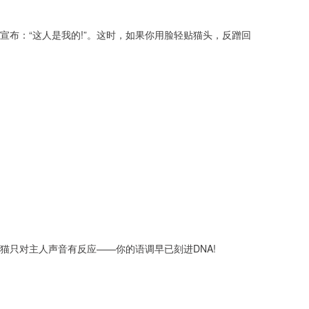
布：“这人是我的!”。这时，如果你用脸轻贴猫头，反蹭回
猫只对主人声音有反应——你的语调早已刻进DNA!