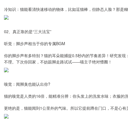
冷知识：猫能看清快速移动的物体，比如逗猫棒，但静态人脸？那是糊
02、真正靠的是“三大法宝”
听觉：脚步声相当于你的专属BGM
你的脚步声有多特别？猫的耳朵能捕捉0.5秒内的节奏差异！研究发现
不理。下次你回家，不妨踮脚走路试试——喵主子绝对懵圈！
嗅觉：闻脚臭也能认出你?
猫的嗅觉是人类的16倍，能精准分辨：你头发上的洗发水味；衣服的
更绝的是，猫能闻到1公里外的气味。所以它提前蹲在门口，不是心有灵