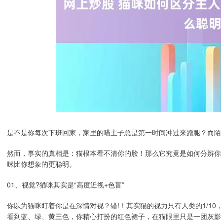
是不是你每次下班回家，家里的喵主子总是第一时间冲过来蹭腿？而陌
然而，事实的真相是：猫根本看不清你的脸！那么它究竟是如何分辨你
咪比你想象的更聪明。
01、视觉?猫咪其实是“高度近视+色盲”
你以为猫咪盯着你是在深情对视？错!！其实猫的视力只有人类的1/10
看到蓝、绿、黄三色，你精心打扮的红色裙子，在猫眼里只是一团灰影